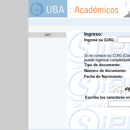
Ingreso:
SIET
Ingrese su CUIG:
Si no conoce su CUIG (Códi
puede ingresar completando
Tipo de documento:
Número de documento:
Fecha de Nacimiento:
Escriba los caracteres vi